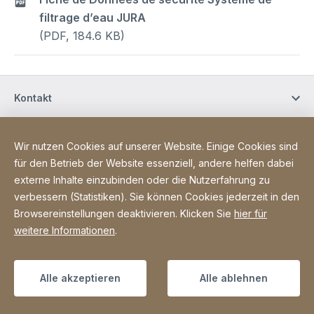
filtrage d’eau JURA
(PDF, 184.6 KB)
Kontakt
Einkaufsberatung
Wir nutzen Cookies auf unserer Website. Einige Cookies sind
für den Betrieb der Website essenziell, andere helfen dabei
externe Inhalte einzubinden oder die Nutzerfahrung zu
Site Web
[Website information]
Impressum
Datenschutz
Erklärung zur Barrierefreiheit
verbessern (Statistiken). Sie können Cookies jederzeit in den
Browsereinstellungen deaktivieren. Klicken Sie
hier für
Sitemap
weitere Informationen
.
Copyright © 2026
Alle akzeptieren
Alle ablehnen