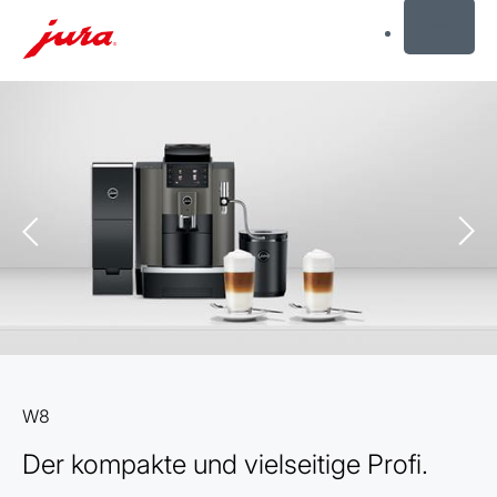
MENU
Zum
Inhalt
wechseln
Zur
Suche
wechseln
W8
Der kompakte und vielseitige Profi.