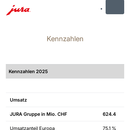
MENU
Zum
Inhalt
Kennzahlen
wechseln
Zur
Suche
wechseln
Kennzahlen
2025
Umsatz
JURA Gruppe in Mio. CHF
624.4
Umsatzanteil Europa
75.1 %