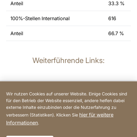
Anteil
33.3 %
100%-Stellen International
616
Anteil
66.7 %
Weiterführende Links:
Kontakt
Wir nutzen Cookies auf unserer Website. Einige Cookies sind
für den Betrieb der Website essenziell, andere helfen dabei
Einkaufsberatung
externe Inhalte einzubinden oder die Nutzerfahrung zu
hier für weitere
verbessern (Statistiken). Klicken Sie
Informationen
.
Impressum
Datenschutz
Erklärung zur Barrierefreiheit
Website
[Website
Sitemap