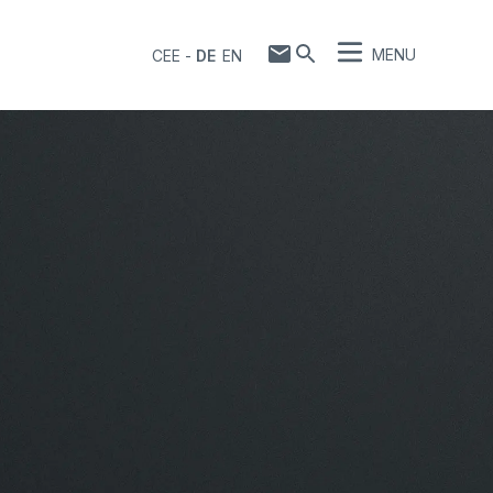
MENU
CEE
-
DE
EN