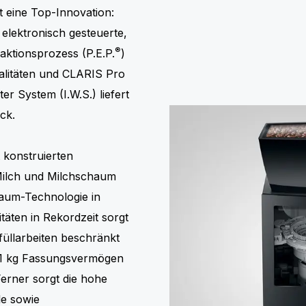
 eine Top-Innovation:
 elektronisch gesteuerte,
®
aktionsprozess (P.E.P.
)
zialitäten und CLARIS Pro
er System (I.W.S.) liefert
ck.
 konstruierten
Milch und Milchschaum
haum-Technologie in
itäten in Rekordzeit sorgt
üllarbeiten beschränkt
 1 kg Fassungsvermögen
erner sorgt die hohe
le sowie